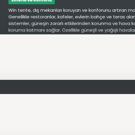
Estetik ve Konforlu
Win tente, dış mekanları koruyan ve konforunu artıran mod
Genellikle restoranlar, kafeler, evlerin bahçe ve teras alan
sistemler, güneşin zararlı etkilerinden korunma ve hava koş
koruma katmanı sağlar. Özellikle güneşli ve yağışlı havala
mekanların kullanımını maksimize eder.
Bu tentelerin en önemli özelliklerinden biri, dayanıklı ve
yapılmalarıdır. Genellikle alüminyum gibi hafif metal çerçe
dirençli kumaşlar kullanılır. Bu yapı, hem uzun ömürlü olm
bir görünüm sunar.