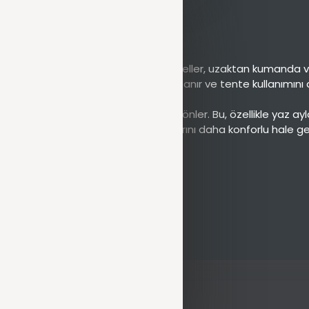
ılan başka bir özelliktir. Motorize modeller, uzaktan kumanda vey
öre kolayca ayar yapabilmesine olanak tanır ve tente kullanımını 
 ederek iç mekanların aşırı ısınmasını önler. Bu, özellikle yaz ay
gölge, dış mekanlarda oturma alanlarını daha konforlu hale geti