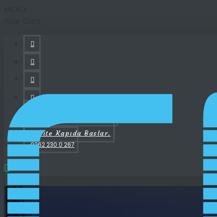
MENÜ
Your Cart
bilgi@cnrotomasyon.com.tr
Kalite Kapıda Başlar.
0362 230 0 267