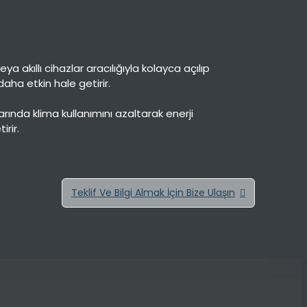
a akıllı cihazlar aracılığıyla kolayca açılıp
daha etkin hale getirir.
larında klima kullanımını azaltarak enerji
rir.
Teklif Ve Bilgi Almak İçin Bize Ulaşın