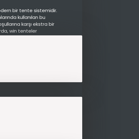
ern bir tente sistemidir.
larında kullanılan bu
ullarına karşı ekstra bir
rda, win tenteler
 hafif malzemelerden
veler ve yüksek kaliteli, UV
asını sağlar hem de estetik