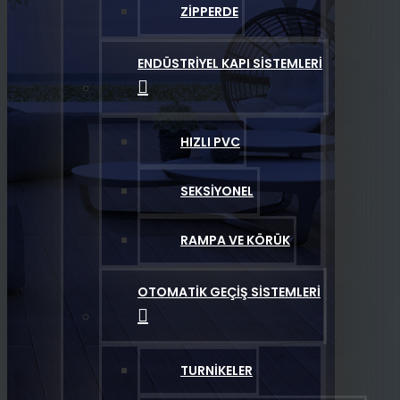
ZIPPERDE
ENDÜSTRIYEL KAPI SISTEMLERI
HIZLI PVC
SEKSIYONEL
RAMPA VE KÖRÜK
OTOMATIK GEÇIŞ SISTEMLERI
TURNIKELER