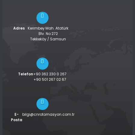
Adres
Kerimbey Mah. Atatürk
Blv. No:272
Tekkeköy / Samsun
Telefon
+90 362 230 0 267
+90 501 267 02 67
E-
bilgi@cnrotomasyon.com.tr
Posta