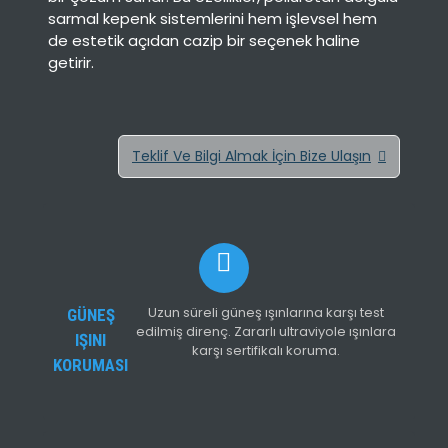
sarmal kepenk sistemlerini hem işlevsel hem
de estetik açıdan cazip bir seçenek haline
getirir.
Teklif Ve Bilgi Almak İçin Bize Ulaşın
Uzun süreli güneş ışınlarına karşı test
GÜNEŞ
edilmiş direnç. Zararlı ultraviyole ışınlara
IŞINI
karşı sertifikalı koruma.
KORUMASI