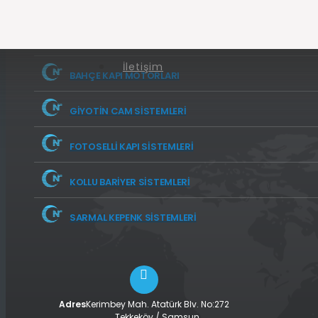
PANJUR SISTEMLERI
PERGOLA SISTEMLERI
İletişim
BAHÇE KAPI MOTORLARI
GIYOTIN CAM SISTEMLERI
FOTOSELLI KAPI SISTEMLERI
KOLLU BARIYER SISTEMLERI
SARMAL KEPENK SISTEMLERI
Adres
Kerimbey Mah. Atatürk Blv. No:272
Tekkeköy / Samsun