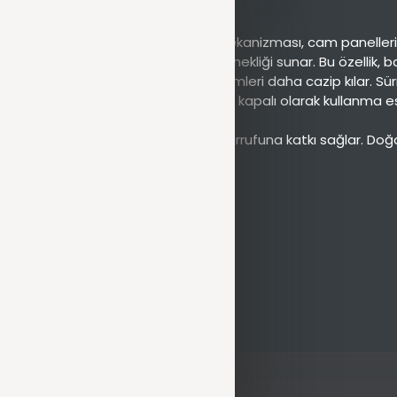
 sistemleri daha cazip kılar. Sürme mekanizması, cam panelleri
tamamen kapalı olarak kullanma esnekliği sunar. Bu özellik, ba
ullanım kolaylığı ve esnekliği, bu sistemleri daha cazip kılar
mamen açık, kısmen açık veya tamamen kapalı olarak kullanma es
tırır.
n ısı yalıtımını iyileştirerek enerji tasarrufuna katkı sağlar. 
utma maliyetlerinde tasarruf sağlar.