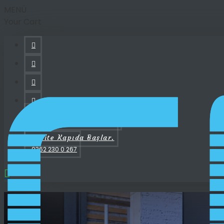
MENÜ
Your Cart
bilgi@cnrotomasyon.com.tr
Kalite Kapıda Başlar.
0362 230 0 267