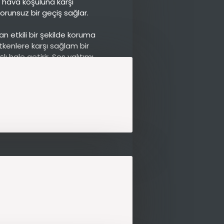
lü hava koşuluna karşı
runsuz bir geçiş sağlar.
n etkili bir şekilde koruma
etkenlere karşı sağlam bir
ı hale getirir. Ses yalıtımı
lece daha huzurlu bir yaşam