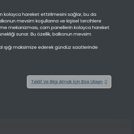
n kolayca hareket ettirilmesini sağlar, bu da
lkonun mevsim koşullarına ve kişisel tercihlere
. Sürme mekanizması, cam panellerin kolayca hareket
nekliği sunar. Bu özellik, balkonun mevsim
Doğal ışığı maksimize ederek gündüz saatlerinde
Teklif Ve Bilgi Almak İçin Bize Ulaşın