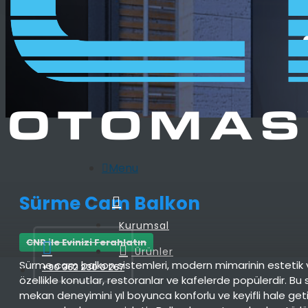
Menu
Sürme Cam Balkon
Kurumsal
CNR ile Evinizi Ferahlatın
Ürünler
Sürme cam balkon sistemleri, modern mimarinin estetik ve
+90 362 230 0 267
özellikle konutlar, restoranlar ve kafelerde popülerdir. Bu si
mekan deneyimini yıl boyunca konforlu ve keyifli hale get