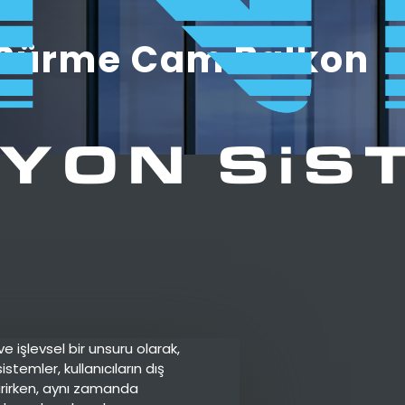
Sürme Cam Balkon
 işlevsel bir unsuru olarak,
stemler, kullanıcıların dış
irirken, aynı zamanda