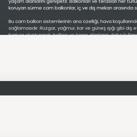
yaşam alanlarını genişletir. Balkonları ve terasları her tür
koruyan sürme cam balkonlar, iç ve dış mekan arasında so
Bu cam balkon sistemlerinin ana özelliği, hava koşullarında
sağlamasıdır. Rüzgar, yağmur, kar ve güneş ışığı gibi dış 
bariyer oluşturarak, balkon ve teras alanlarını daha kullanışl
özelliği sayesinde dışarıdan gelen gürültüyü azaltır, böy
alanı oluşturur.