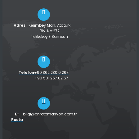
Adres
Kerimbey Mah. Atatürk
Blv. No:272
Tekkeköy / Samsun
Telefon
+90 362 230 0 267
+90 501 267 02 67
E-
bilgi@cnrotomasyon.com.tr
Posta